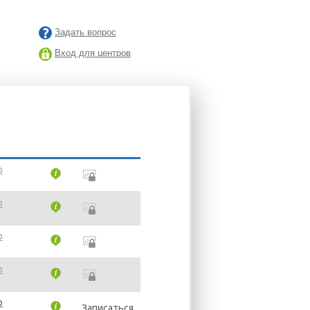
Задать вопрос
Вход для центров
o
o
o
o
o
Записаться